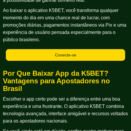
a possibilidade de ganhar dinheiro real.
Ao baixar o aplicativo K5BET, você transforma qualquer
momento do dia em uma chance real de lucrar, com
promoções diárias, pagamentos instantâneos via Pix e uma
experiência de usuário pensada especialmente para o
público brasileiro.
Conecte-se
Por Que Baixar App da K5BET?
Vantagens para Apostadores no
Brasil
Escolher o app certo pode ser a diferença entre uma boa
experiência e uma frustrante. O aplicativo K5BET combina
tecnologia avançada, interface amigável e recursos voltados
para os apostadores nacionais.