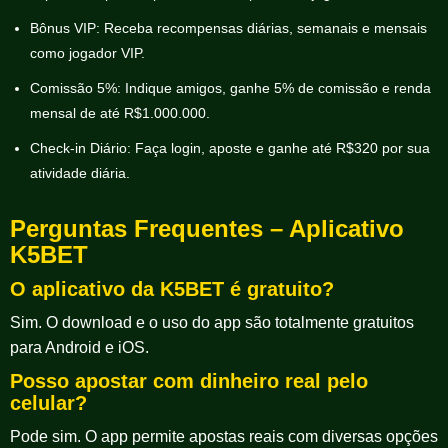
Bônus VIP:
Receba recompensas diárias, semanais e mensais
como jogador VIP.
Comissão 5%:
Indique amigos, ganhe 5% de comissão e renda
mensal de até R$1.000.000.
Check-in Diário:
Faça login, aposte e ganhe até R$320 por sua
atividade diária.
Perguntas Frequentes – Aplicativo
K5BET
O aplicativo da K5BET é gratuito?
Sim. O download e o uso do app são totalmente gratuitos
para Android e iOS.
Posso apostar com dinheiro real pelo
celular?
Pode sim. O app permite apostas reais com diversas opções