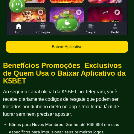
Baixar Aplicativo
Benefícios Promoções Exclusivos
de Quem Usa o Baixar Aplicativo da
K5BET
Ao seguir o canal oficial da K5BET no Telegram, você
recebe diariamente códigos de resgate que podem ser
trocados por dinheiro direto no app. Uma forma fácil de
lucrar sem nem precisar apostar.
Bônus para Novos Membros:
Ganhe até R$8.888 em dias
específicos para impulsionar seus primeiros jogos.